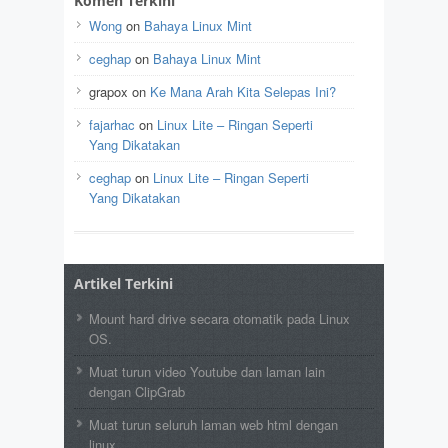
Komen Terkini
Wong
on
Bahaya Linux Mint
ceghap
on
Bahaya Linux Mint
grapox
on
Ke Mana Arah Kita Selepas Ini?
fajarhac
on
Linux Lite – Ringan Seperti
Yang Dikatakan
ceghap
on
Linux Lite – Ringan Seperti
Yang Dikatakan
Artikel Terkini
Mount hard drive secara otomatik pada Linux
OS.
Muat turun video Youtube dan laman lain
dengan ClipGrab
Muat turun seluruh laman web html dengan
linux