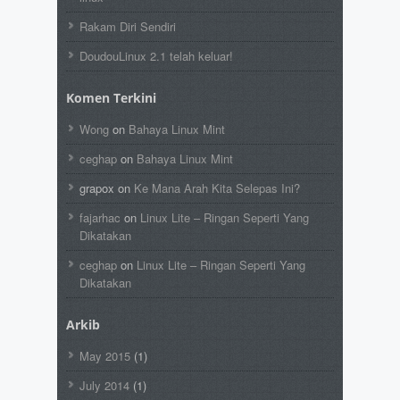
Rakam Diri Sendiri
DoudouLinux 2.1 telah keluar!
Komen Terkini
Wong
on
Bahaya Linux Mint
ceghap
on
Bahaya Linux Mint
grapox
on
Ke Mana Arah Kita Selepas Ini?
fajarhac
on
Linux Lite – Ringan Seperti Yang
Dikatakan
ceghap
on
Linux Lite – Ringan Seperti Yang
Dikatakan
Arkib
May 2015
(1)
July 2014
(1)