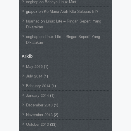
ceghap
on
Bahaya Linux Mint
grapox
on
Ke Mana Arah Kita Selepas Ini?
fajarhac
on
Linux Lite – Ringan Seperti Yang
Dikatakan
ceghap
on
Linux Lite – Ringan Seperti Yang
Dikatakan
Arkib
May 2015
(1)
July 2014
(1)
February 2014
(1)
January 2014
(1)
December 2013
(1)
November 2013
(2)
October 2013
(33)