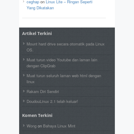
ceghap
on
Linux Lite – Ringan Seperti
Yang Dikatakan
Artikel Terkini
Mount hard drive secara otomatik pada Linux
OS.
Muat turun video Youtube dan laman lain
dengan ClipGrab
Muat turun seluruh laman web html dengan
linux
Rakam Diri Sendiri
DoudouLinux 2.1 telah keluar!
Komen Terkini
Wong
on
Bahaya Linux Mint