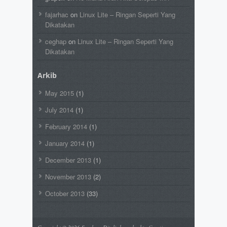
fajarhac
on
Linux Lite – Ringan Seperti Yang
Dikatakan
ceghap
on
Linux Lite – Ringan Seperti Yang
Dikatakan
Arkib
May 2015
(1)
July 2014
(1)
February 2014
(1)
January 2014
(1)
December 2013
(1)
November 2013
(2)
October 2013
(33)