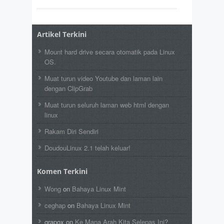
Artikel Terkini
Mount hard drive secara otomatik pada Linux
OS.
Muat turun video Youtube dan laman lain
dengan ClipGrab
Muat turun seluruh laman web html dengan
linux
Rakam Diri Sendiri
DoudouLinux 2.1 telah keluar!
Komen Terkini
Wong
on
Bahaya Linux Mint
ceghap
on
Bahaya Linux Mint
grapox
on
Ke Mana Arah Kita Selepas Ini?