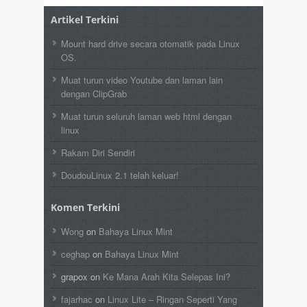
Artikel Terkini
Mount hard drive secara otomatik pada Linux
OS.
Muat turun video Youtube dan laman lain
dengan ClipGrab
Muat turun seluruh laman web html dengan
linux
Rakam Diri Sendiri
DoudouLinux 2.1 telah keluar!
Komen Terkini
Wong
on
Bahaya Linux Mint
ceghap
on
Bahaya Linux Mint
grapox
on
Ke Mana Arah Kita Selepas Ini?
fajarhac
on
Linux Lite – Ringan Seperti Yang