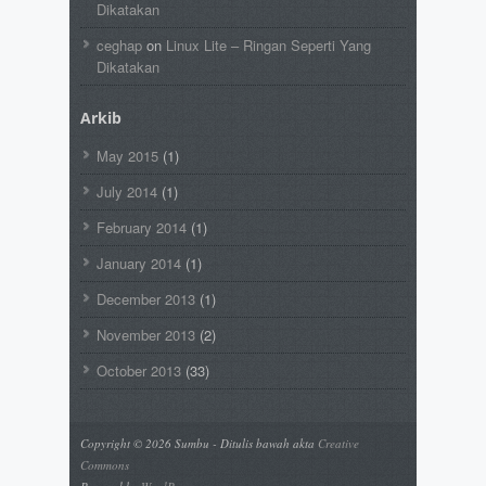
Dikatakan
ceghap
on
Linux Lite – Ringan Seperti Yang
Dikatakan
Arkib
May 2015
(1)
July 2014
(1)
February 2014
(1)
January 2014
(1)
December 2013
(1)
November 2013
(2)
October 2013
(33)
Copyright © 2026 Sumbu - Ditulis bawah akta
Creative
Commons