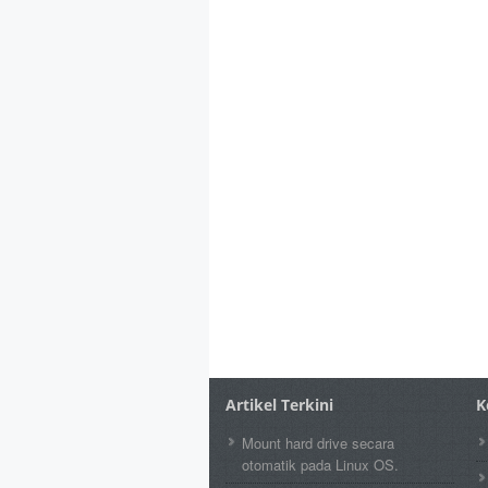
Artikel Terkini
K
Mount hard drive secara
otomatik pada Linux OS.