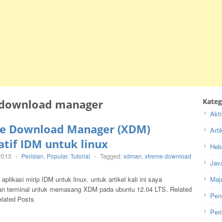
download manager
Kateg
Akti
e Download Manager (XDM)
Arti
atif IDM untuk linux
Heb
2013
-
Perisian
,
Popular
,
Tutorial
-
Tagged:
xdman
,
xtreme download
Jav
plikasi mirip IDM untuk linux. untuk artikel kali ini saya
Maj
n terminal untuk memasang XDM pada ubuntu 12.04 LTS. Related
Pen
lated Posts
Peri