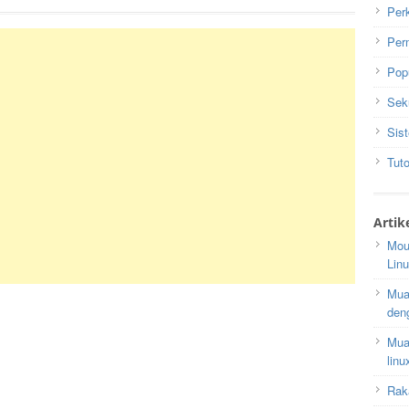
Per
Per
Pop
Seku
Sis
Tuto
Artik
Mou
Lin
Mua
den
Mua
linu
Raka