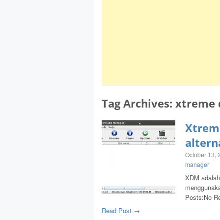
Tag Archives:
xtreme 
Xtrem
altern
October 13, 
manager
XDM adalah a
menggunaka
Posts:No Re
Read Post →