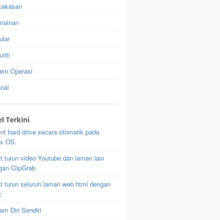
kakasan
mainan
ular
riti
tem Operasi
rial
el Terkini
nt hard drive secara otomatik pada
ux OS.
t turun video Youtube dan laman lain
gan ClipGrab
t turun seluruh laman web html dengan
x
m Diri Sendiri