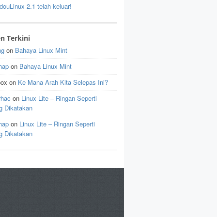
ouLinux 2.1 telah keluar!
 Terkini
ng
on
Bahaya Linux Mint
hap
on
Bahaya Linux Mint
pox
on
Ke Mana Arah Kita Selepas Ini?
rhac
on
Linux Lite – Ringan Seperti
g Dikatakan
hap
on
Linux Lite – Ringan Seperti
g Dikatakan