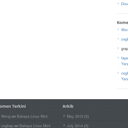
Doud
Komen
Wo
ceg
gra
faja
Yan
ceg
Yan
omen Terkini
Arkib
Wong
on
Bahaya Linux Mint
May 2015
(1)
ceghap
on
Bahaya Linux Mint
July 2014
(1)