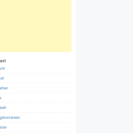
ori
viti
kel
ahan
a
alah
gaturcaraan
sian